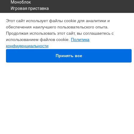
Моноблок
Игровая приставка
ПК
Этот сайт использует файлы cookie для аналитики и
Материнская плата
обеспечения наилучшего пользовательского опыта.
Монитор
Продолжая использовать этот сайт, вы соглашаетесь с
Наушники
использованием файлов cookie.
Политика
Планшет
конфиденциальности
Смарт-часы
Ультрабук
Принять все
СТРАНИЦЫ
Цены
Гарантия
Доставка
Контакты
Мастера
Карта сайта
КОНТАКТЫ
+7 (800) 302-39-08