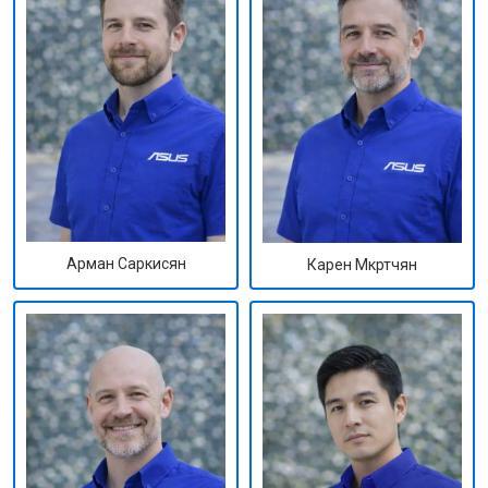
Арман Саркисян
Карен Мкртчян