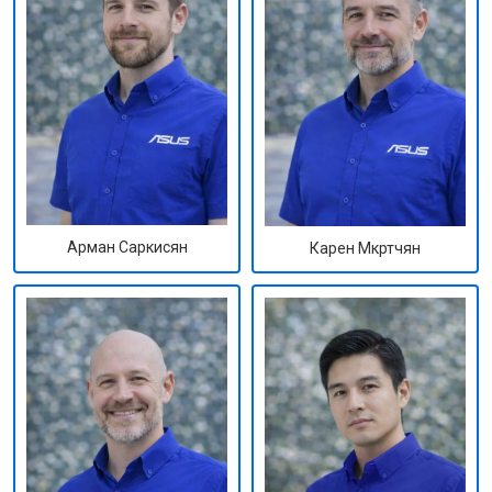
Арман Саркисян
Карен Мкртчян