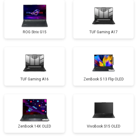
Замена Wi-Fi
от 2200 ₽
Заказать
Ремонт цепи питания
от 3500 ₽
Заказать
ROG Strix G15
TUF Gaming A17
Замена USB порта
от 2200 ₽
Заказать
Замена звуковой карты
от 1700 ₽
Заказать
Замена кулера
от 2600 ₽
Заказать
Замена микрофона
от 2600 ₽
Заказать
TUF Gaming A16
ZenBook S 13 Flip OLED
Замена оперативной памяти
от 1100 ₽
Заказать
Прошивка BIOS
от 1500 ₽
Заказать
Замена северного моста
от 3500 ₽
Заказать
Ремонт петель
от 3990 ₽
Заказать
ZenBook 14X OLED
VivoBook S15 OLED