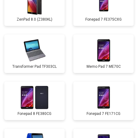
ZenPad 8.0 (Z380KL)
Fonepad 7 FE375CXG
Transformer Pad TF303CL
Memo Pad 7 ME70C
Fonepad 8 FE380CG
Fonepad 7 FE171CG