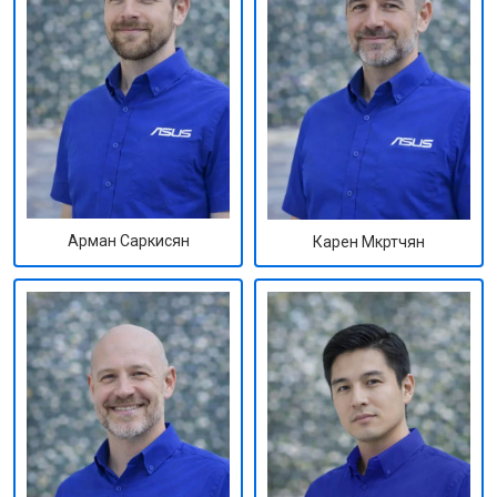
Арман Саркисян
Карен Мкртчян