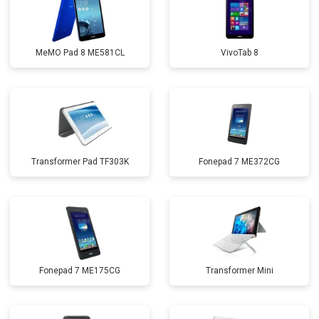
MeMO Pad 8 ME581CL
VivoTab 8
Transformer Pad TF303K
Fonepad 7 ME372CG
Fonepad 7 ME175CG
Transformer Mini