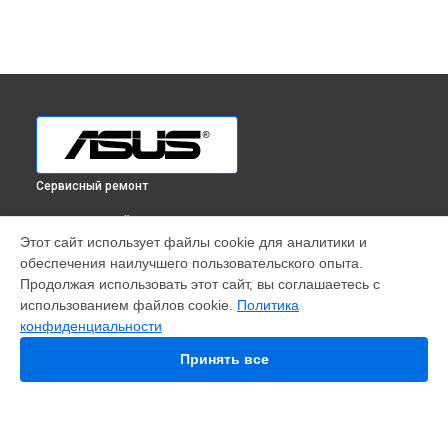
Сервисный ремонт
ВЫБЕРИ СВОЙ ГОРОД
Этот сайт использует файлы cookie для аналитики и
Ремонт планшета Asus в
Краснодаре
обеспечения наилучшего пользовательского опыта.
Ремонт планшета Asus в
Ростове-на-Дону
Продолжая использовать этот сайт, вы соглашаетесь с
Ремонт планшета Asus в
Нижнем Новгороде
использованием файлов cookie.
Политика
конфиденциальности
Ремонт планшета Asus в
Новосибирске
Ремонт планшета Asus в
Челябинске
Принять все
Ремонт планшета Asus в
Екатеринбурге
Ремонт планшета Asus в
Казани
Ремонт планшета Asus в
Уфе
Ремонт планшета Asus в
Воронеже