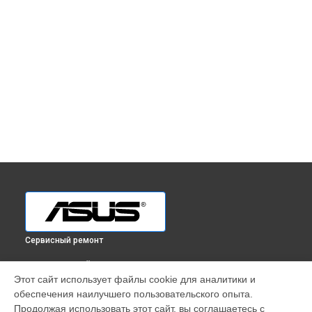
Сервисный ремонт
ВЫБЕРИ СВОЙ ГОРОД
Этот сайт использует файлы cookie для аналитики и
Ремонт наушников Asus в
Краснодаре
обеспечения наилучшего пользовательского опыта.
Ремонт наушников Asus в
Ростове-на-Дону
Продолжая использовать этот сайт, вы соглашаетесь с