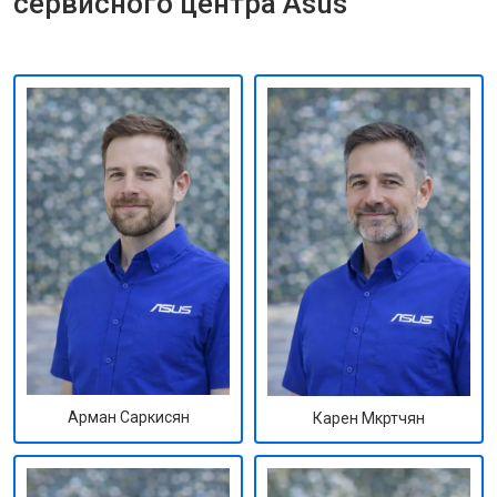
сервисного центра Asus
Арман Саркисян
Карен Мкртчян