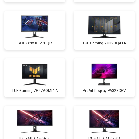
ROG Strix XG27UQR
TUF Gaming VG32UQA1A
TUF Gaming VG27AQML1A
ProArt Display PA328CGV
ROG Strix XG349C
ROG Strix XG32UQ