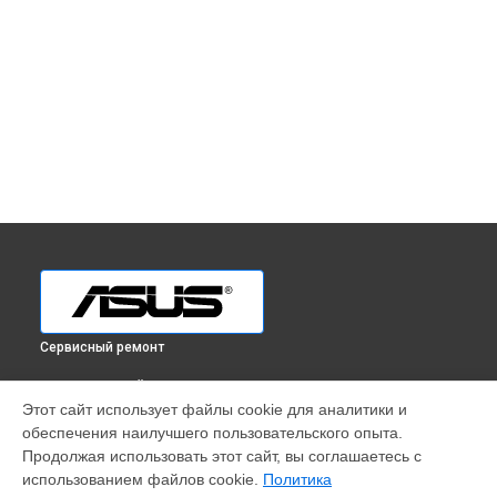
Сервисный ремонт
ВЫБЕРИ СВОЙ ГОРОД
Этот сайт использует файлы cookie для аналитики и
Ремонт монитора PB328Q Asus в
Краснодаре
обеспечения наилучшего пользовательского опыта.
Ремонт монитора PB328Q Asus в
Ростове-на-Дону
Продолжая использовать этот сайт, вы соглашаетесь с
Ремонт монитора PB328Q Asus в
Нижнем Новгороде
использованием файлов cookie.
Политика