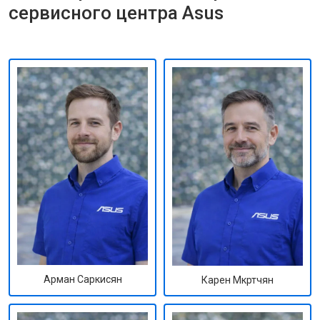
сервисного центра Asus
Арман Саркисян
Карен Мкртчян