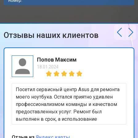
номер.
Замена северного моста
от 3500 ₽
Заказать
Ремонт петель ноутбука Asus
от 3990 ₽
Заказать
Отзывы наших клиентов
Попов Максим
18.01.2024
Посетил сервисный центр Asus для ремонта
моего ноутбука. Остался приятно удивлен
профессионализмом команды и качеством
предоставленных услуг. Ремонт был
выполнен в срок, а использование
оригинальных запчастей дает уверенность в
надежности результата. Хотя цены могут
Отзыв из
Яндекс карты