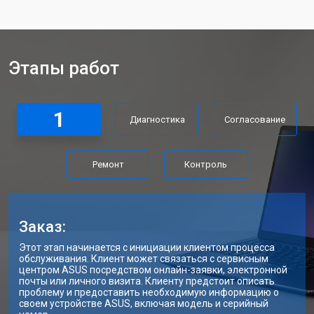
Замена клавиатуры
от 2900 ₽
Заказать
Замена материнской платы
от 2300 ₽
Заказать
Этапы работ
Замена матрицы ноутбука Asus
от 2300 ₽
Заказать
Замена Wi-Fi ноутбука Asus
от 2200 ₽
Заказать
1
Диагностика
Согласование
Ремонт цепи питания
от 3500 ₽
Заказать
Замена USB порта
от 2200 ₽
Заказать
Ремонт
Контроль
Замена звуковой карты
от 1700 ₽
Заказать
Замена кулера ноутбука Asus
от 2600 ₽
Заказать
Заказ:
Замена микрофона
от 2600 ₽
Заказать
Этот этап начинается с инициации клиентом процесса
обслуживания. Клиент может связаться с сервисным
Замена оперативной памяти
от 1100 ₽
Заказать
центром ASUS посредством онлайн-заявки, электронной
почты или личного визита. Клиенту предстоит описать
проблему и предоставить необходимую информацию о
Прошивка BIOS ноутбука Asus
от 1500 ₽
Заказать
своем устройстве ASUS, включая модель и серийный