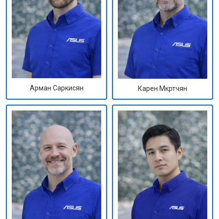
Арман Саркисян
Карен Мкртчян