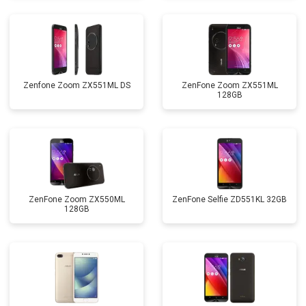
Zenfone Zoom ZX551ML DS
ZenFone Zoom ZX551ML
128GB
ZenFone Zoom ZX550ML
ZenFone Selfie ZD551KL 32GB
128GB