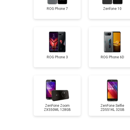
ROG Phone 7
Zenfone 10
Замена дисплея (экрана)
Замена аккумулятора
Замена кнопки включения
ROG Phone 3
ROG Phone 6D
Ремонт цепи питания
Ремонт динамика
ZenFone Zoom
ZenFone Selfie
ZX550ML 128GB
ZD551KL 32GB