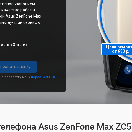
с использованием
 качество работ и
вой Asus ZenFone Max
им лучший сервис в
ия до 3-х лет
Цена ремон
от 950 р.
править заявку
 на обработку моих
персональных
телефона Asus ZenFone Max ZC