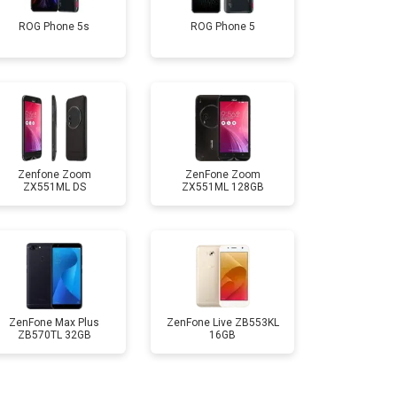
ROG Phone 5s
ROG Phone 5
т 2700 ₽
Заказать
т 950 ₽
Заказать
т 1750 ₽
Заказать
Zenfone Zoom
ZenFone Zoom
ZX551ML DS
ZX551ML 128GB
т 3200 ₽
Заказать
т 1400 ₽
Заказать
ZenFone Max Plus
ZenFone Live ZB553KL
ZB570TL 32GB
16GB