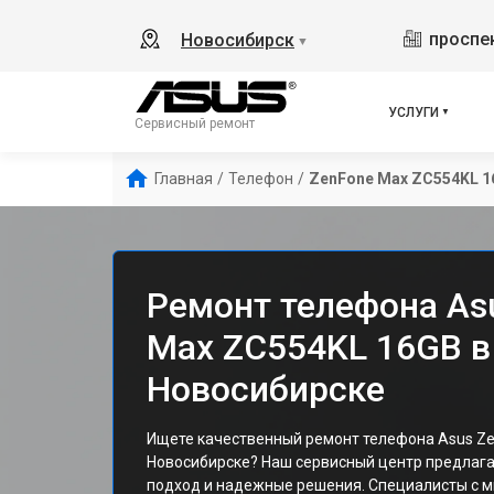
проспек
Новосибирск
▼
УСЛУГИ
Сервисный ремонт
Главная
/
Телефон
/
ZenFone Max ZC554KL 1
Ремонт телефона As
Max ZC554KL 16GB в
Новосибирске
Ищете качественный ремонт телефона Asus Ze
Новосибирске? Наш сервисный центр предлаг
подход и надежные решения. Специалисты с 