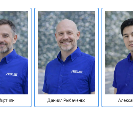
Мкртчян
Даниил Рыбаченко
Алекса