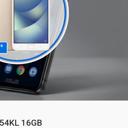
та
554KL 16GB