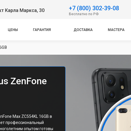
+7 (800) 302-39-08
т Карла Маркса, 30
Бесплатно по РФ
ЦЕНЫ
ГАРАНТИЯ
ДОСТАВКА
МАСТЕРА
6GB
us ZenFone
nFone Max ZC554KL 16GB в
ает профессиональный
многолетним опытом готовы