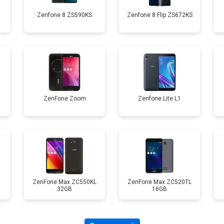
Zenfone 8 ZS590KS
Zenfone 8 Flip ZS672KS
от 60 мин
о
от 60 мин
о
от 50 мин
о
ZenFone Zoom
Zenfone Lite L1
от 90 мин
о
от 40 мин
о
ZenFone Max ZC550KL
ZenFone Max ZC520TL
32GB
16GB